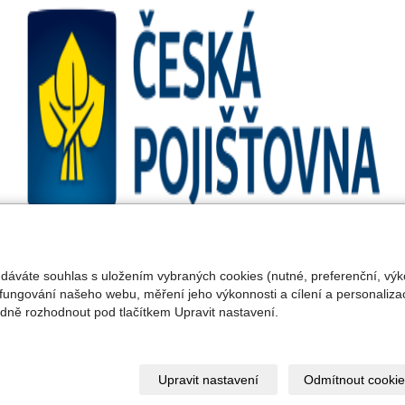
 dáváte souhlas s uložením vybraných cookies (nutné, preferenční, výk
fungování našeho webu, měření jeho výkonnosti a cílení a personalizac
ně rozhodnout pod tlačítkem Upravit nastavení.
© 2019
ECYKLISTIKA.CZ
|
Mapa webu
|
Kontakt
Sledujte nás na sociálních sítích:
Upravit nastavení
Odmítnout cookie