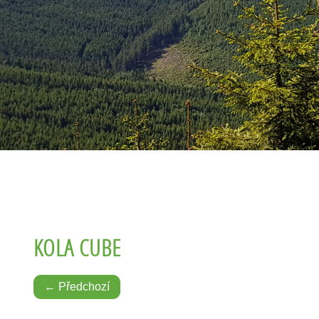
KOLA CUBE
← Předchozí